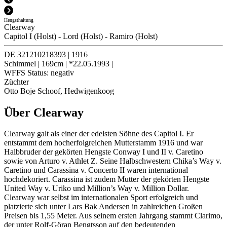
Hengsthaltung
Clearway
Capitol I (Holst)
-
Lord (Holst)
-
Ramiro (Holst)
DE 321210218393
|
1916
Schimmel
|
169cm
|
*22.05.1993
|
WFFS Status:
negativ
Züchter
Otto Boje Schoof, Hedwigenkoog
Über Clearway
Clearway galt als einer der edelsten Söhne des Capitol I. Er
entstammt dem hocherfolgreichen Mutterstamm 1916 und war
Halbbruder der gekörten Hengste Conway I und II v. Caretino
sowie von Arturo v. Athlet Z. Seine Halbschwestern Chika’s Way v.
Caretino und Carassina v. Concerto II waren international
hochdekoriert. Carassina ist zudem Mutter der gekörten Hengste
United Way v. Uriko und Million’s Way v. Million Dollar.
Clearway war selbst im internationalen Sport erfolgreich und
platzierte sich unter Lars Bak Andersen in zahlreichen Großen
Preisen bis 1,55 Meter. Aus seinem ersten Jahrgang stammt Clarimo,
der unter Rolf-Göran Bengtsson auf den bedeutenden