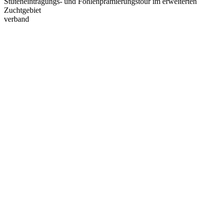
Stuteneintragungs- und Fohlenprämierungstour im erweiterten
Zuchtgebiet
verband