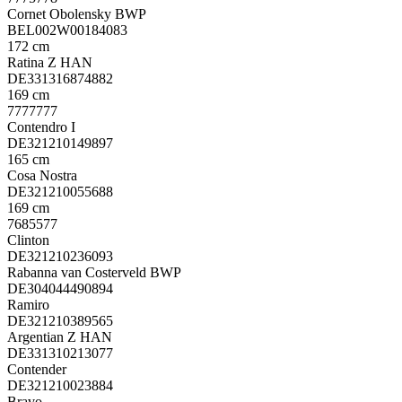
Cornet Obolensky BWP
BEL002W00184083
172 cm
Ratina Z HAN
DE331316874882
169 cm
7777777
Contendro I
DE321210149897
165 cm
Cosa Nostra
DE321210055688
169 cm
7685577
Clinton
DE321210236093
Rabanna van Costerveld BWP
DE304044490894
Ramiro
DE321210389565
Argentian Z HAN
DE331310213077
Contender
DE321210023884
Bravo