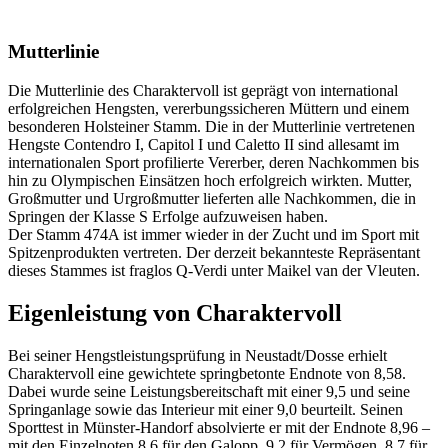
Mutterlinie
Die Mutterlinie des Charaktervoll ist geprägt von international
erfolgreichen Hengsten, vererbungssicheren Müttern und einem
besonderen Holsteiner Stamm. Die in der Mutterlinie vertretenen
Hengste Contendro I, Capitol I und Caletto II sind allesamt im
internationalen Sport profilierte Vererber, deren Nachkommen bis
hin zu Olympischen Einsätzen hoch erfolgreich wirkten. Mutter,
Großmutter und Urgroßmutter lieferten alle Nachkommen, die in
Springen der Klasse S Erfolge aufzuweisen haben.
Der Stamm 474A ist immer wieder in der Zucht und im Sport mit
Spitzenprodukten vertreten. Der derzeit bekannteste Repräsentant
dieses Stammes ist fraglos Q-Verdi unter Maikel van der Vleuten.
Eigenleistung von Charaktervoll
Bei seiner Hengstleistungsprüfung in Neustadt/Dosse erhielt
Charaktervoll eine gewichtete springbetonte Endnote von 8,58.
Dabei wurde seine Leistungsbereitschaft mit einer 9,5 und seine
Springanlage sowie das Interieur mit einer 9,0 beurteilt. Seinen
Sporttest in Münster-Handorf absolvierte er mit der Endnote 8,96 –
mit den Einzelnoten 8,6 für den Galopp, 9,2 für Vermögen, 8,7 für