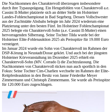
Die Nachkommen des Charaktervoll überzeugen insbesondere
durch ihre Typausprägung. Ein Hengstfohlen von Charaktervoll a.e.
Cassini II-Mutter platzierte sich an dritter Stelle im Holsteiner
Landes-Fohlenchampionat in Bad Segeberg. Dessen Vollschwester
aus der Zuchtstätte Ahsbahs belegte im Jahr 2024 wiederum eine
Platzierung unter den besten Fünf. Im Holsteiner Fohlenchampionat
2025 belegte ein Charaktervoll-Sohn (a.e. Cassini II-Mutter) einen
hervorragenden Silberrang. Seine Tochter Tilda wurde bei der
Holsteiner Elite-Fohlenauktion 2025 als Preisspitze für 19.000 Euro
versteigert.
Im Januar 2024 wurde ein Sohn von Charaktervoll im Rahmen der
DSP-Körung in Neustadt/Dosse gekört. Und auch bei der jüngsten
Holsteiner Körveranstaltung im Dezember 2025 erhielt ein
Charaktervoll-Sohn (MV. Corrado I) die Zuchtzulassung. Die
Nachkommen von Charaktervoll rücken nun auch sportlich in den
Fokus: Seine Tochter Cim-Charlien wechselte im Rahmen der Elite-
Reitpferdeauktion in den Besitz von Janne Friederike Meyer
Zimmermann und Christoph Zimmermann. Sie wurde als Preisspitze
für 120.000 Euro zugeschlagen.