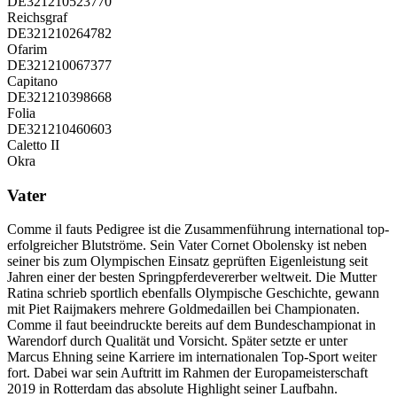
DE321210523770
Reichsgraf
DE321210264782
Ofarim
DE321210067377
Capitano
DE321210398668
Folia
DE321210460603
Caletto II
Okra
Vater
Comme il fauts Pedigree ist die Zusammenführung international top-
erfolgreicher Blutströme. Sein Vater Cornet Obolensky ist neben
seiner bis zum Olympischen Einsatz geprüften Eigenleistung seit
Jahren einer der besten Springpferdevererber weltweit. Die Mutter
Ratina schrieb sportlich ebenfalls Olympische Geschichte, gewann
mit Piet Raijmakers mehrere Goldmedaillen bei Championaten.
Comme il faut beeindruckte bereits auf dem Bundeschampionat in
Warendorf durch Qualität und Vorsicht. Später setzte er unter
Marcus Ehning seine Karriere im internationalen Top-Sport weiter
fort. Dabei war sein Auftritt im Rahmen der Europameisterschaft
2019 in Rotterdam das absolute Highlight seiner Laufbahn.