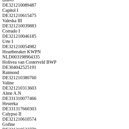
DE321210089487
Capitol I
DE321210615475
Valeska III
DE321210039883
Corrado I
DE321210046185
Urte I
DE321210054982
Heartbreaker KWPN
NLD003198904335
Holivea van Costerveld BWP
DE304042525191
Raimond
DE321210380760
Valine
DE321210313603
Alme A.N
DE331310077466
Heureka
DE331317660303
Calypso II
DE321210610574
Gofine