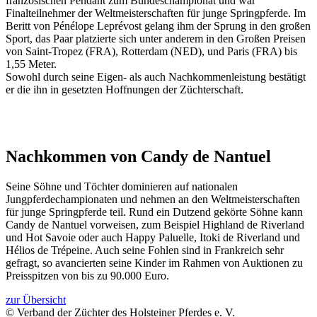
französischen Pendant zum Bundeschampionat und war
Finalteilnehmer der Weltmeisterschaften für junge Springpferde. Im
Beritt von Pénélope Leprévost gelang ihm der Sprung in den großen
Sport, das Paar platzierte sich unter anderem in den Großen Preisen
von Saint-Tropez (FRA), Rotterdam (NED), und Paris (FRA) bis
1,55 Meter.
Sowohl durch seine Eigen- als auch Nachkommenleistung bestätigt
er die ihn in gesetzten Hoffnungen der Züchterschaft.
Nachkommen von Candy de Nantuel
Seine Söhne und Töchter dominieren auf nationalen
Jungpferdechampionaten und nehmen an den Weltmeisterschaften
für junge Springpferde teil. Rund ein Dutzend gekörte Söhne kann
Candy de Nantuel vorweisen, zum Beispiel Highland de Riverland
und Hot Savoie oder auch Happy Paluelle, Itoki de Riverland und
Hélios de Trépeine. Auch seine Fohlen sind in Frankreich sehr
gefragt, so avancierten seine Kinder im Rahmen von Auktionen zu
Preisspitzen von bis zu 90.000 Euro.
zur Übersicht
© Verband der Züchter des Holsteiner Pferdes e. V.