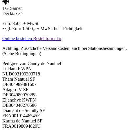
TG-Samen
Decktaxe 1
Euro 350,- + MwSt.
zzgl. Euro 1.500,- + MwSt. bei Trächtigkeit
Online bestellen
Bestellformular
Achtung: Zusätzliche Versandkosten, auch bei Stationsbesamungen.
(Siehe Bedingungen)
Pedigree von Candy de Nantuel
Luidam KWPN
NLD003199303718
Thara Nantuel SF
DE404989381607
Adagio IV SF
DE304980970288
Eljenohve KWPN
DE304040270586
Diamant de Semilly SF
FRA00191446545F
Karma de Nantuel SF
FRA00198094820U