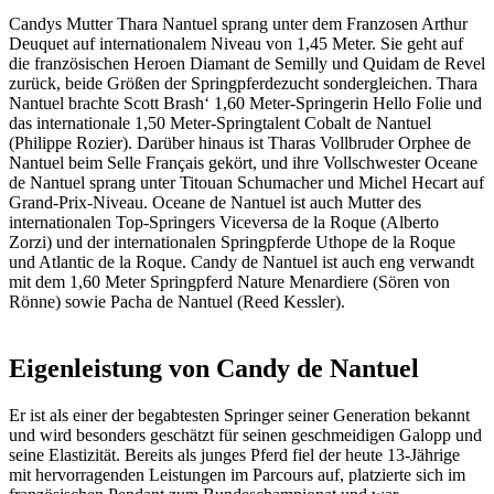
Candys Mutter Thara Nantuel sprang unter dem Franzosen Arthur
Deuquet auf internationalem Niveau von 1,45 Meter. Sie geht auf
die französischen Heroen Diamant de Semilly und Quidam de Revel
zurück, beide Größen der Springpferdezucht sondergleichen. Thara
Nantuel brachte Scott Brash‘ 1,60 Meter-Springerin Hello Folie und
das internationale 1,50 Meter-Springtalent Cobalt de Nantuel
(Philippe Rozier). Darüber hinaus ist Tharas Vollbruder Orphee de
Nantuel beim Selle Français gekört, und ihre Vollschwester Oceane
de Nantuel sprang unter Titouan Schumacher und Michel Hecart auf
Grand-Prix-Niveau. Oceane de Nantuel ist auch Mutter des
internationalen Top-Springers Viceversa de la Roque (Alberto
Zorzi) und der internationalen Springpferde Uthope de la Roque
und Atlantic de la Roque. Candy de Nantuel ist auch eng verwandt
mit dem 1,60 Meter Springpferd Nature Menardiere (Sören von
Rönne) sowie Pacha de Nantuel (Reed Kessler).
Eigenleistung von Candy de Nantuel
Er ist als einer der begabtesten Springer seiner Generation bekannt
und wird besonders geschätzt für seinen geschmeidigen Galopp und
seine Elastizität. Bereits als junges Pferd fiel der heute 13-Jährige
mit hervorragenden Leistungen im Parcours auf, platzierte sich im