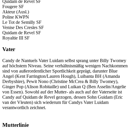
Quidam de Revel SF
Fougere SF
Akteur (Ausl.)
Poline KWPN
Le Tot de Semilly SF
Venise Des Cresles SF
Quidam de Revel SF
Royaltie III SF
Vater
Candy de Nantuels Vater Luidam selbst sprang unter Billy Twomey
auf höchstem Niveau. Seine verhältnismäßig wenigen Nachkommen
sind von außerordentlicher Sportlichkeit geprägt, darunter Blue
Angel (Kent Farrington/Lauren Hough), Luibanta BH (Amanda
Derbyshire), Pewit Nono (Christine McCrea & Billy Twomey),
Ginger Pop (Alison Robitaille) und Luikan Q (Ben Asselin/Angelie
von Essen). Sowohl auf der Mutter- als auch auf der Vaterseite ist
Candy auf Quidam de Revel gezogen, dessen Sohn Guidam (Eric
van der Vleuten) sich wiederum für Candys Vater Luidam
verantwortlich zeichnet.
Mutterlinie