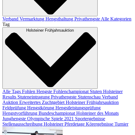
Verband
Vermarktung
Hengsthaltung
Privathengste
Alle Kategorien
Tag
Holsteiner Frühjahrsauktion
Alle Tags
Fohlen
Hengste
Fohlenchampionat
Stuten
Holsteiner
Results
Stuteneintragung
Privathengste
Stutenschau
Verband
Auktion
Erweitertes Zuchtgebiet
Holsteiner Frühjahrsauktion
Feldprüfung
Hengstkörung
Hengstleistungsprüfung
Hengstvorführung
Bundeschampionat
Holsteiner des Monats
Junghengste
Olympische Spiele 2021
Sportergebnisse
Stellenausschreibung
Holsteiner Pferdetage
Körergebnisse
Turnier