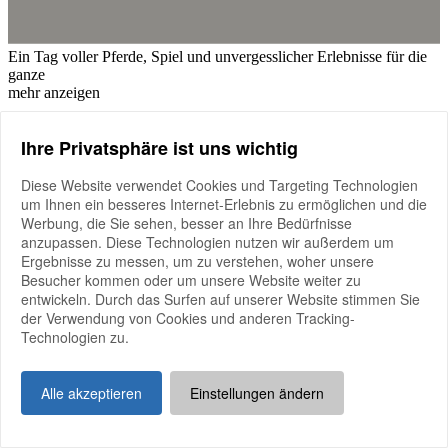
Ein Tag voller Pferde, Spiel und unvergesslicher Erlebnisse für die
ganze
mehr anzeigen
Ein Tag voller Pferde, Spiel und unvergesslicher Erlebnisse für die
Ihre Privatsphäre ist uns wichtig
ganze Familie!
Am Vormittag zeigen die Nachwuchstalente beim Jugendturnier mit
Diese Website verwendet Cookies und Targeting Technologien
Führzügel-, Reiter- und Vorführwettbewerben ihr Können.
um Ihnen ein besseres Internet-Erlebnis zu ermöglichen und die
Anschließend erwartet Kinder und Familien ein
Werbung, die Sie sehen, besser an Ihre Bedürfnisse
abwechslungsreiches Mitmachprogramm mit vielen Aktionen zum
anzupassen. Diese Technologien nutzen wir außerdem um
Entdecken, Ausprobieren und Staunen. Ob Pferdefan oder Neuling
Ergebnisse zu messen, um zu verstehen, woher unsere
– bei uns ist jeder herzlich willkommen!
Besucher kommen oder um unsere Website weiter zu
entwickeln. Durch das Surfen auf unserer Website stimmen Sie
verband
der Verwendung von Cookies und anderen Tracking-
15.
August
2026
-
Beginn:
12:00
Technologien zu.
Jahreshauptversammlung 2026 der Holsteiner Zucht- &
Sportförderung e.V.
Alle akzeptieren
Einstellungen ändern