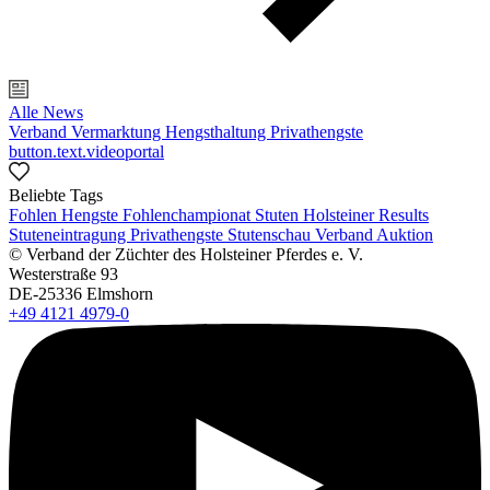
Alle News
Verband
Vermarktung
Hengsthaltung
Privathengste
button.text.videoportal
Beliebte Tags
Fohlen
Hengste
Fohlenchampionat
Stuten
Holsteiner Results
Stuteneintragung
Privathengste
Stutenschau
Verband
Auktion
© Verband der Züchter des Holsteiner Pferdes e. V.
Westerstraße 93
DE-25336 Elmshorn
+49 4121 4979-0