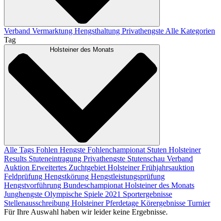
Verband
Vermarktung
Hengsthaltung
Privathengste
Alle Kategorien
Tag
Holsteiner des Monats
Alle Tags
Fohlen
Hengste
Fohlenchampionat
Stuten
Holsteiner
Results
Stuteneintragung
Privathengste
Stutenschau
Verband
Auktion
Erweitertes Zuchtgebiet
Holsteiner Frühjahrsauktion
Feldprüfung
Hengstkörung
Hengstleistungsprüfung
Hengstvorführung
Bundeschampionat
Holsteiner des Monats
Junghengste
Olympische Spiele 2021
Sportergebnisse
Stellenausschreibung
Holsteiner Pferdetage
Körergebnisse
Turnier
Für Ihre Auswahl haben wir leider keine Ergebnisse.