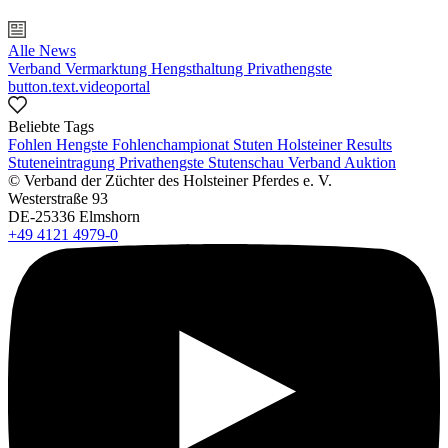
Alle News
Verband
Vermarktung
Hengsthaltung
Privathengste
button.text.videoportal
Beliebte Tags
Fohlen
Hengste
Fohlenchampionat
Stuten
Holsteiner Results
Stuteneintragung
Privathengste
Stutenschau
Verband
Auktion
© Verband der Züchter des Holsteiner Pferdes e. V.
Westerstraße 93
DE-25336 Elmshorn
+49 4121 4979-0